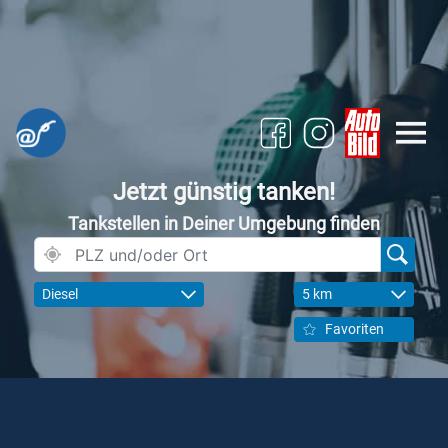
Jetzt günstig tanken!
Tankstellen in Deiner Umgebung finden
Diesel
5 km
Favoriten