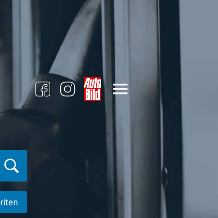
riten