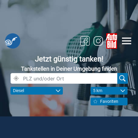
Jetzt günstig tanken!
Tankstellen in Deiner Umgebung finden
Diesel
5 km
Favoriten