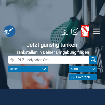
Jetzt günstig tanken!
Tankstellen in Deiner Umgebung finden
Diesel
5 km
Favoriten