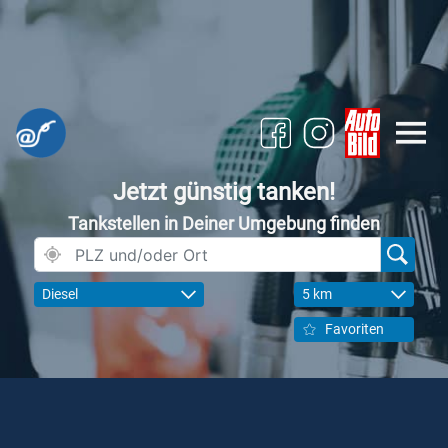
Jetzt günstig tanken!
Tankstellen in Deiner Umgebung finden
Diesel
5 km
Favoriten