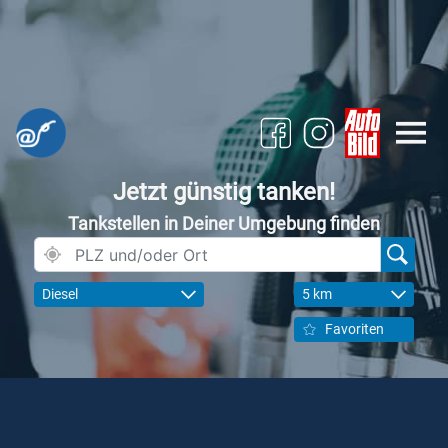
Jetzt günstig tanken!
Tankstellen in Deiner Umgebung finden
Diesel
5 km
Favoriten