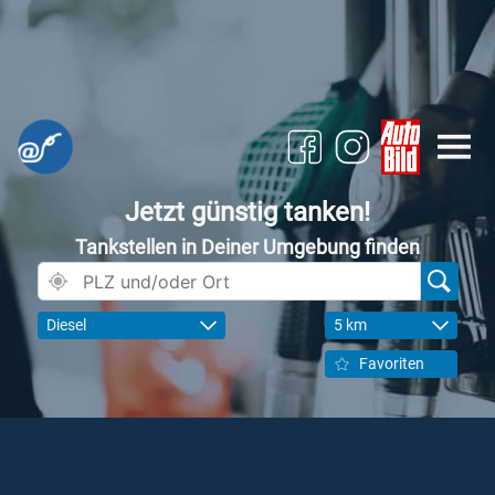
Jetzt günstig tanken!
Tankstellen in Deiner Umgebung finden
Diesel
5 km
Favoriten