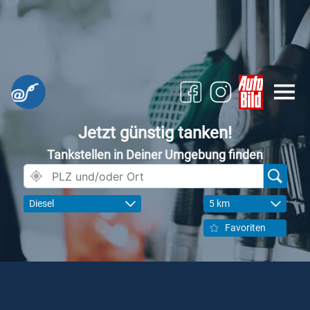
Jetzt günstig tanken!
Tankstellen in Deiner Umgebung finden
Diesel
5 km
Favoriten