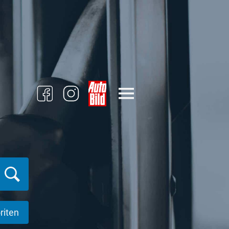
riten