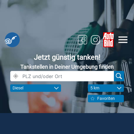
Jetzt günstig tanken!
Tankstellen in Deiner Umgebung finden
Diesel
5 km
Favoriten