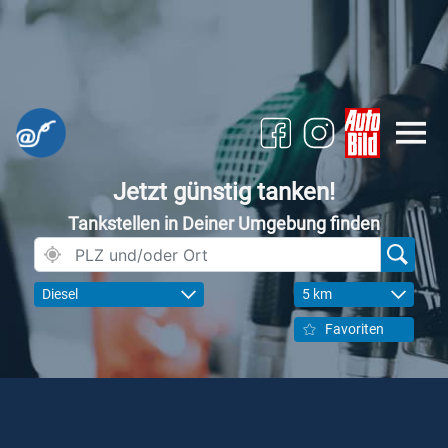
Jetzt günstig tanken!
Tankstellen in Deiner Umgebung finden
Diesel
5 km
Favoriten