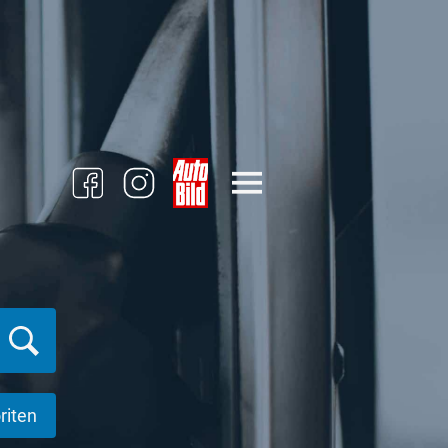
riten