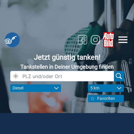
Jetzt günstig tanken!
Tankstellen in Deiner Umgebung finden
Diesel
5 km
Favoriten