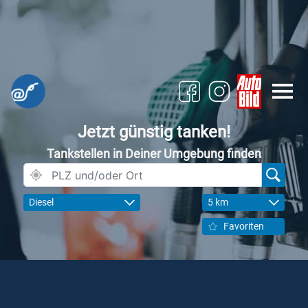
Jetzt günstig tanken!
Tankstellen in Deiner Umgebung finden
Diesel
5 km
Favoriten