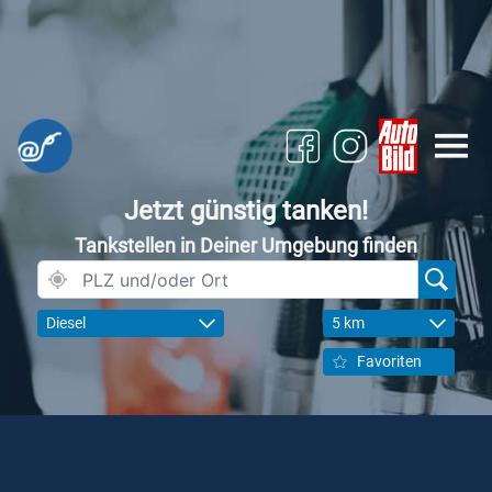
Jetzt günstig tanken!
Tankstellen in Deiner Umgebung finden
Diesel
5 km
Favoriten