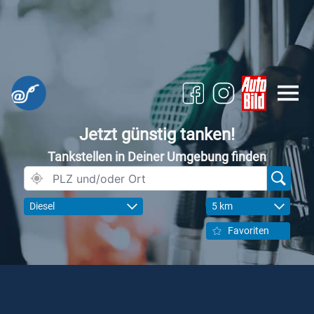
Jetzt günstig tanken!
Tankstellen in Deiner Umgebung finden
Diesel
5 km
Favoriten