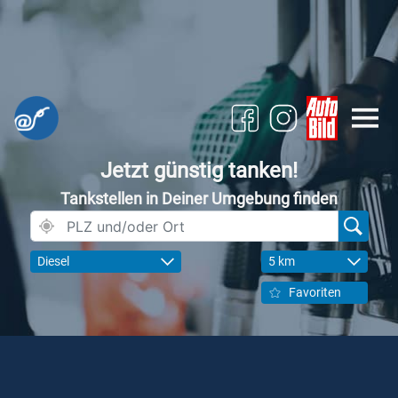
Jetzt günstig tanken!
Tankstellen in Deiner Umgebung finden
Diesel
5 km
Favoriten