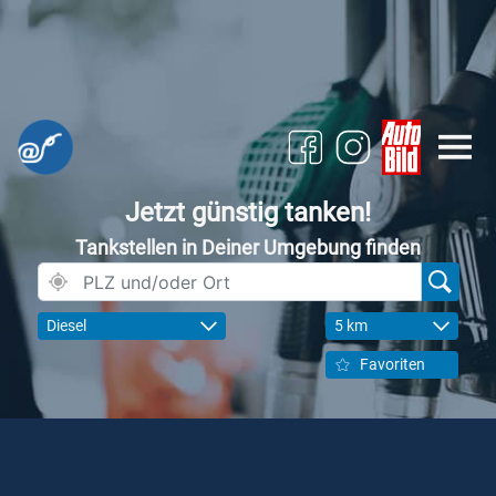
Jetzt günstig tanken!
Tankstellen in Deiner Umgebung finden
Diesel
5 km
Favoriten