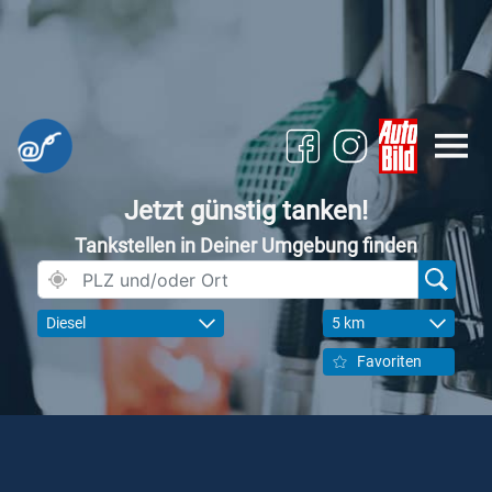
Jetzt günstig tanken!
Tankstellen in Deiner Umgebung finden
Diesel
5 km
Favoriten