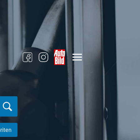
riten