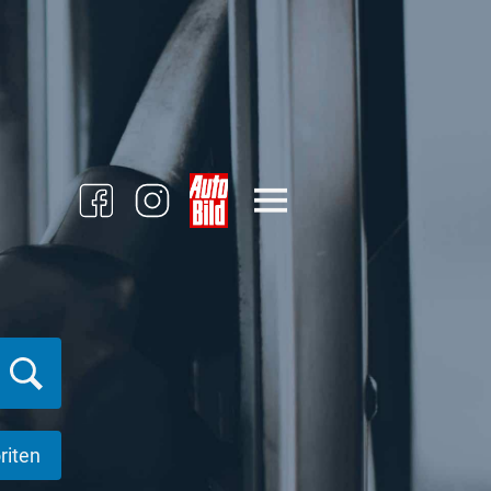
riten