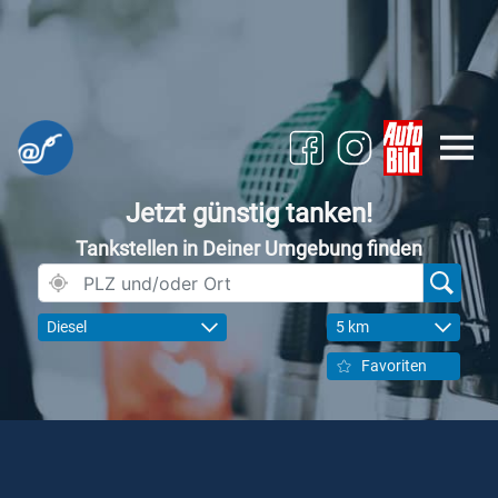
Jetzt günstig tanken!
Tankstellen in Deiner Umgebung finden
Diesel
5 km
Favoriten