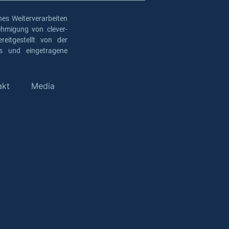
es Weiterverarbeiten
ehmigung von clever-
eitgestellt von der
os und eingetragene
akt
Media