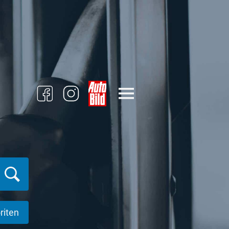
riten