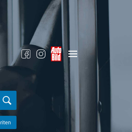
riten