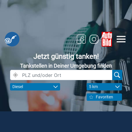
Jetzt günstig tanken!
Tankstellen in Deiner Umgebung finden
Diesel
5 km
Favoriten