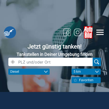
Jetzt günstig tanken!
Tankstellen in Deiner Umgebung finden
Diesel
5 km
Favoriten