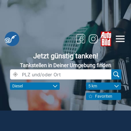
Jetzt günstig tanken!
Tankstellen in Deiner Umgebung finden
Diesel
5 km
Favoriten