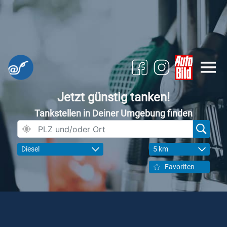
Jetzt günstig tanken!
Tankstellen in Deiner Umgebung finden
Diesel
5 km
Favoriten