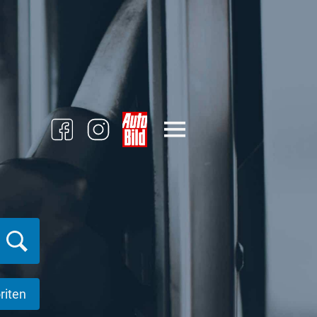
riten