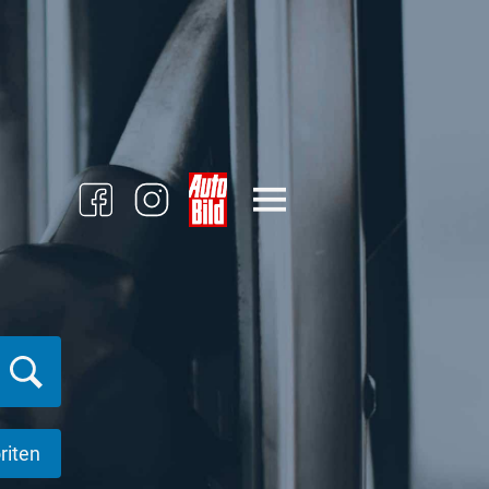
riten