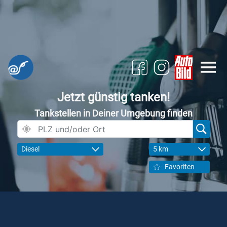
Jetzt günstig tanken!
Tankstellen in Deiner Umgebung finden
Diesel
5 km
Favoriten