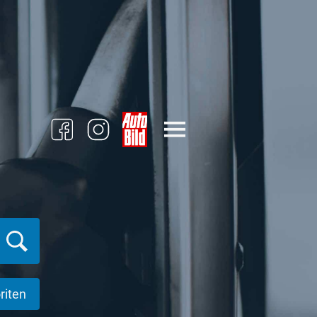
riten