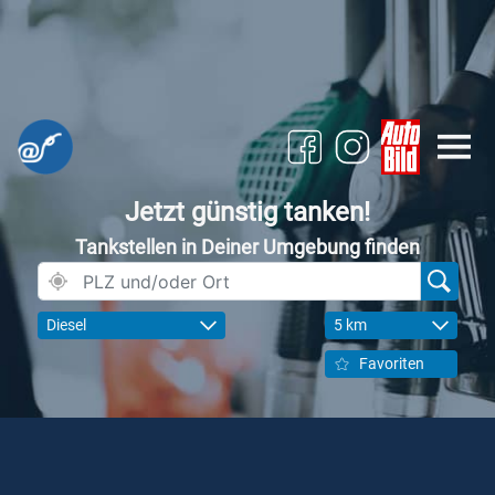
Jetzt günstig tanken!
Tankstellen in Deiner Umgebung finden
Diesel
5 km
Favoriten