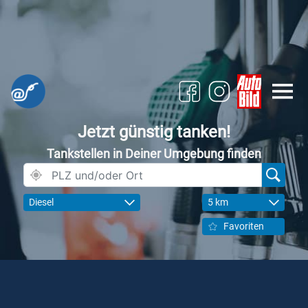
Jetzt günstig tanken!
Tankstellen in Deiner Umgebung finden
Diesel
5 km
Favoriten