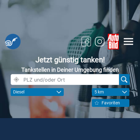
Jetzt günstig tanken!
Tankstellen in Deiner Umgebung finden
Diesel
5 km
Favoriten