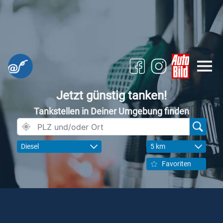
Jetzt günstig tanken!
Tankstellen in Deiner Umgebung finden
Diesel
5 km
Favoriten