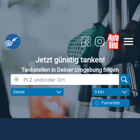
Jetzt günstig tanken!
Tankstellen in Deiner Umgebung finden
Diesel
5 km
Favoriten