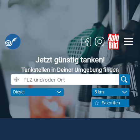
Jetzt günstig tanken!
Tankstellen in Deiner Umgebung finden
Diesel
5 km
Favoriten