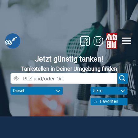
Jetzt günstig tanken!
Tankstellen in Deiner Umgebung finden
Diesel
5 km
Favoriten