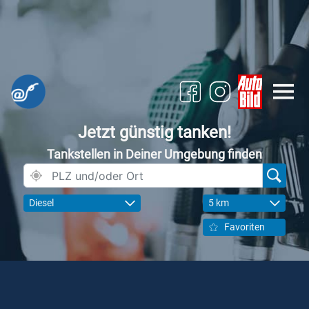
Jetzt günstig tanken!
Tankstellen in Deiner Umgebung finden
Diesel
5 km
Favoriten