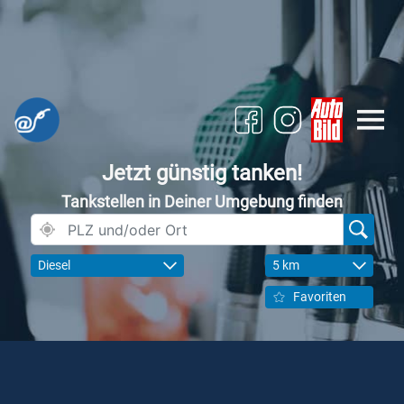
Jetzt günstig tanken!
Tankstellen in Deiner Umgebung finden
Diesel
5 km
Favoriten