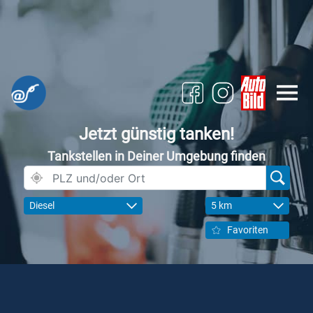
Jetzt günstig tanken!
Tankstellen in Deiner Umgebung finden
Diesel
5 km
Favoriten