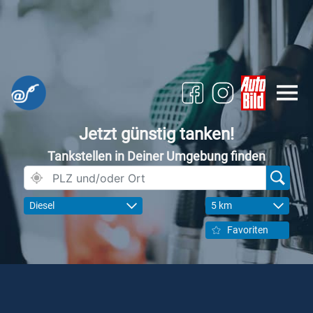
Jetzt günstig tanken!
Tankstellen in Deiner Umgebung finden
Diesel
5 km
Favoriten