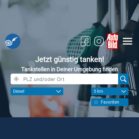
Jetzt günstig tanken!
Tankstellen in Deiner Umgebung finden
Diesel
5 km
Favoriten