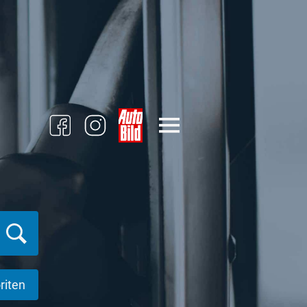
riten