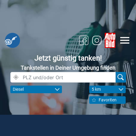
Jetzt günstig tanken!
Tankstellen in Deiner Umgebung finden
Diesel
5 km
Favoriten