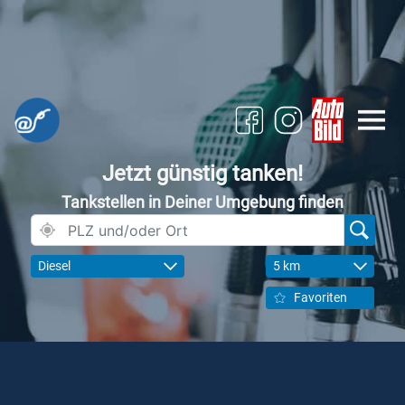
Jetzt günstig tanken!
Tankstellen in Deiner Umgebung finden
Diesel
5 km
Favoriten