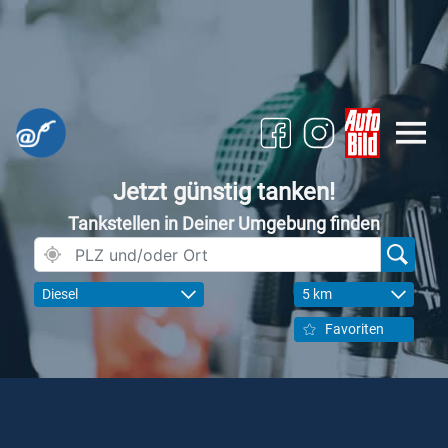
Jetzt günstig tanken!
Tankstellen in Deiner Umgebung finden
Diesel
5 km
Favoriten