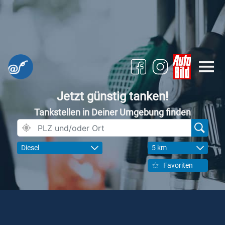
Jetzt günstig tanken!
Tankstellen in Deiner Umgebung finden
Diesel
5 km
Favoriten