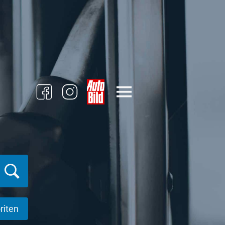
riten